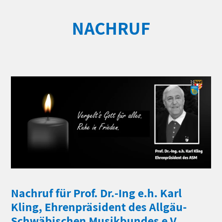
NACHRUF
Nachruf für Prof. Dr.-Ing e.h. Karl
Kling, Ehrenpräsident des Allgäu-
Schwäbischen Musikbundes e.V.