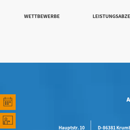
WETTBEWERBE
LEISTUNGSABZE
Hauptstr. 10
D-86381 Krum