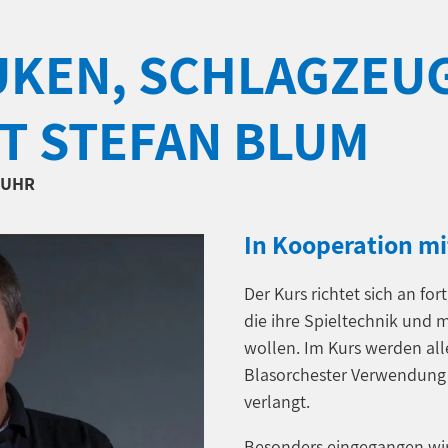
KEN, SCHLAGZEU
T STEFAN BLUM
0 UHR
In Kooperation mi
Der Kurs richtet sich an fo
die ihre Spieltechnik und 
wollen. Im Kurs werden al
Blasorchester Verwendung f
verlangt.
Besonders eingegangen wir