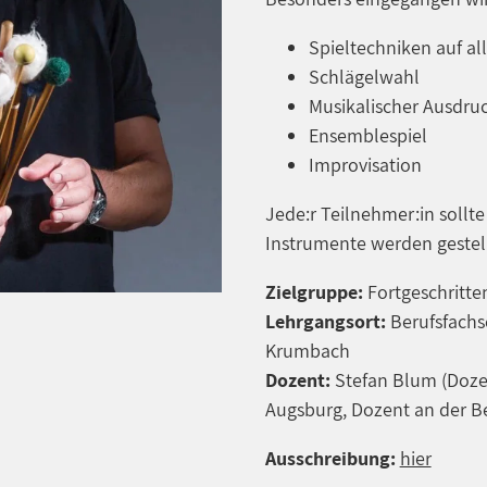
Spieltechniken auf a
Schlägelwahl
Musikalischer Ausdru
Ensemblespiel
Improvisation
Jede:r Teilnehmer:in sollt
Instrumente werden gestell
Zielgruppe:
Fortgeschritte
Lehrgangsort:
Berufsfachsc
Krumbach
Dozent:
Stefan Blum (Doze
Augsburg, Dozent an der B
Ausschreibung:
hier