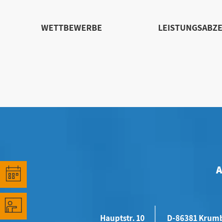
WETTBEWERBE
LEISTUNGSABZE
Hauptstr. 10
D-86381 Krum